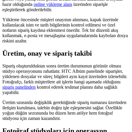
hazır olduğunda
online yükleme alanı
üzerinden siparişle
eşleştirilerek gönderilebilir.
Yükleme öncesinde müşteri onayının alınması, kapak üzerinde
kullanılacak isim ve tarih bilgilerinin kontrol edilmesi ve özel
notların sipariş kaydına eklenmesi önerilir. Tek bir düzenli akış
kullanmak, e-posta ve mesajlaşma uygulamalarında kaybolan dosya
riskini azaltır.
Üretim, onay ve sipariş takibi
Sipariş oluşturulduktan sonra üretim durumunun görünür olması
stüdyo operasyonunu rahatlatır. HTC Albüm panelinde siparişler,
yüklenen dosyalar ve süreç bilgileri aynı kayıt üzerinden izlenebilir.
Fotoğrafçı, farklı müşterilere ait işlerin hangi aşamada olduğunu
sipariş panelinden
kontrol ederek teslimat planını daha sağlıklı
yapabilir.
Üretim sırasında değişiklik gerektiğinde sipariş numarası üzerinden
iletişim kurulması, talebin doğru işle eşleşmesini sağlar. Özellikle
yoğun düğün sezonunda bu düzen hem atölye hem fotoğraf
stüdyosu için zaman kazandırır.
Fotoğraf stüdyoları için operasyon