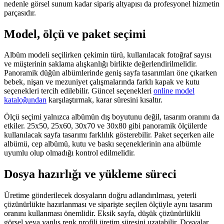
nedenle görsel sunum kadar sipariş altyapısı da profesyonel hizmetin
parçasıdır.
Model, ölçü ve paket seçimi
Albüm modeli seçilirken çekimin türü, kullanılacak fotoğraf sayısı
ve müşterinin saklama alışkanlığı birlikte değerlendirilmelidir.
Panoramik düğün albümlerinde geniş sayfa tasarımları öne çıkarken
bebek, nişan ve mezuniyet çalışmalarında farklı kapak ve kutu
seçenekleri tercih edilebilir. Güncel seçenekleri
online model
kataloğundan
karşılaştırmak, karar süresini kısaltır.
Ölçü seçimi yalnızca albümün dış boyutunu değil, tasarım oranını da
etkiler. 25x50, 25x60, 30x70 ve 30x80 gibi panoramik ölçülerde
kullanılacak sayfa tasarımı farklılık gösterebilir. Paket seçerken aile
albümü, cep albümü, kutu ve baskı seçeneklerinin ana albümle
uyumlu olup olmadığı kontrol edilmelidir.
Dosya hazırlığı ve yükleme süreci
Üretime gönderilecek dosyaların doğru adlandırılması, yeterli
çözünürlükte hazırlanması ve siparişte seçilen ölçüyle aynı tasarım
oranını kullanması önemlidir. Eksik sayfa, düşük çözünürlüklü
görsel veya yanlış renk profili üretim süresini uzatabilir. Dosyalar