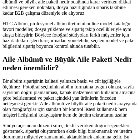
albümü ve büyük aile paketi nedir odağında karar verirken dikkat
edilmesi gereken noktaları, dosya hazırlığından sipariş takibine
kadar B2B çalışma düzeniyle ele alıyoruz.
HTC Albüm, profesyonel albüm üretimini online model kataloğu,
favori modeller, dosya yükleme ve sipariş takip özellikleriyle aynı
akışta birleştirir. Böylece fotoğraf stüdyoları farklı müşteriler için
hazırladıkları işleri karıştırmadan yönetebilir, seçilen model ve paket
bilgilerini sipariş boyunca kontrol altında tutabilir.
Aile Albümü ve Büyük Aile Paketi Nedir
neden önemlidir?
Bir albüm siparişinin kalitesi yalnızca baskı ve cilt işçiliğiyle
ölçülmez. Fotoğraf seçiminin albüm formatına uygun olması, sayfa
sayısının doğru planlanması, kapak malzemesinin kullanım amacına
göre belirlenmesi ve paket içindeki yan ürünlerin önceden
netleşmesi gerekir. Aile albümü ve büyük aile paketi nedir arayışında
olan fotoğrafçılar için standart bir kontrol listesi kullanmak hem
müşteri iletişimini kolaylaştırır hem de üretim tekrarlarını azaltır.
Stüdyo açısından düzenli süreç; teklif verirken doğru seçenekleri
göstermek, siparişi oluştururken eksik bilgi bırakmamak ve üretim
durumunu müşteriye zamanında aktarabilmek anlamına gelir. Bu