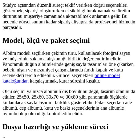
Stüdyo açısından düzenli süreç; teklif verirken doğru seçenekleri
göstermek, siparişi oluştururken eksik bilgi bırakmamak ve üretim
durumunu müşteriye zamanında aktarabilmek anlamına gelir. Bu
nedenle görsel sunum kadar sipariş altyapısı da profesyonel hizmetin
parçasıdır.
Model, ölçü ve paket seçimi
Albüm modeli seçilirken çekimin türü, kullanılacak fotoğraf sayısı
ve müşterinin saklama alışkanlığı birlikte değerlendirilmelidir.
Panoramik düğün albümlerinde geniş sayfa tasarımları öne çıkarken
bebek, nişan ve mezuniyet çalışmalarında farklı kapak ve kutu
seçenekleri tercih edilebilir. Güncel seçenekleri
online model
kataloğundan
karşılaştırmak, karar süresini kısaltır.
Ölçü seçimi yalnızca albümün dış boyutunu değil, tasarım oranını da
etkiler. 25x50, 25x60, 30x70 ve 30x80 gibi panoramik ölçülerde
kullanılacak sayfa tasarımı farklılık gösterebilir. Paket seçerken aile
albümü, cep albümü, kutu ve baskı seçeneklerinin ana albümle
uyumlu olup olmadığı kontrol edilmelidir.
Dosya hazırlığı ve yükleme süreci