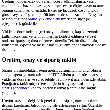
Üretime gönderilecek dosyaların doğru adlandırılması, yeterli
çözünürlükte hazırlanması ve siparişte seçilen ölçüyle aynı tasarım
oranını kullanması önemlidir. Eksik sayfa, düşük çözünürlüklü
görsel veya yanlış renk profili üretim süresini uzatabilir. Dosyalar
hazır olduğunda
online yükleme alanı
üzerinden siparişle
eşleştirilerek gönderilebilir.
Yükleme öncesinde müşteri onayının alınması, kapak üzerinde
kullanılacak isim ve tarih bilgilerinin kontrol edilmesi ve özel
notların sipariş kaydına eklenmesi önerilir. Tek bir düzenli akış
kullanmak, e-posta ve mesajlaşma uygulamalarında kaybolan dosya
riskini azaltır.
Üretim, onay ve sipariş takibi
Sipariş oluşturulduktan sonra üretim durumunun görünür olması
stüdyo operasyonunu rahatlatır. HTC Albüm panelinde siparişler,
yüklenen dosyalar ve süreç bilgileri aynı kayıt üzerinden izlenebilir.
Fotoğrafçı, farklı müşterilere ait işlerin hangi aşamada olduğunu
sipariş panelinden
kontrol ederek teslimat planını daha sağlıklı
yapabilir.
Üretim sırasında değişiklik gerektiğinde sipariş numarası üzerinden
iletişim kurulması, talebin doğru işle eşleşmesini sağlar. Özellikle
yoğun düğün sezonunda bu düzen hem atölye hem fotoğraf