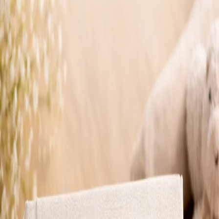
Kumsal
Ölçü
25x40
Sayfa
10 sayfa
Paket
Aile
Bağlı model
Kumsal
Renk seçenekleri