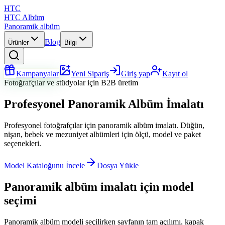
HTC
HTC Albüm
Panoramik albüm
Blog
Ürünler
Bilgi
Kampanyalar
Yeni Sipariş
Giriş yap
Kayıt ol
Fotoğrafçılar ve stüdyolar için B2B üretim
Profesyonel Panoramik Albüm İmalatı
Profesyonel fotoğrafçılar için panoramik albüm imalatı. Düğün,
nişan, bebek ve mezuniyet albümleri için ölçü, model ve paket
seçenekleri.
Model Kataloğunu İncele
Dosya Yükle
Panoramik albüm imalatı için model
seçimi
Panoramik albüm modeli seçilirken sayfanın tam açılımı, kapak