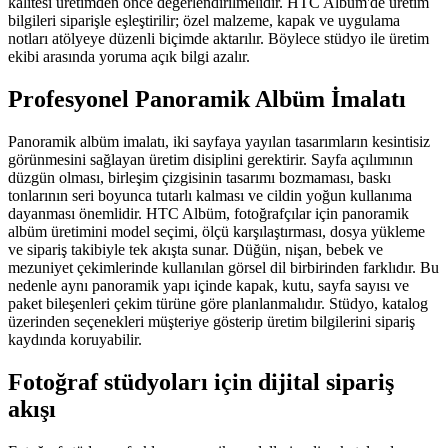
kalitesi üretimden önce değerlendirilmelidir. HTC Albüm'de üretim
bilgileri siparişle eşleştirilir; özel malzeme, kapak ve uygulama
notları atölyeye düzenli biçimde aktarılır. Böylece stüdyo ile üretim
ekibi arasında yoruma açık bilgi azalır.
Profesyonel Panoramik Albüm İmalatı
Panoramik albüm imalatı, iki sayfaya yayılan tasarımların kesintisiz
görünmesini sağlayan üretim disiplini gerektirir. Sayfa açılımının
düzgün olması, birleşim çizgisinin tasarımı bozmaması, baskı
tonlarının seri boyunca tutarlı kalması ve cildin yoğun kullanıma
dayanması önemlidir. HTC Albüm, fotoğrafçılar için panoramik
albüm üretimini model seçimi, ölçü karşılaştırması, dosya yükleme
ve sipariş takibiyle tek akışta sunar. Düğün, nişan, bebek ve
mezuniyet çekimlerinde kullanılan görsel dil birbirinden farklıdır. Bu
nedenle aynı panoramik yapı içinde kapak, kutu, sayfa sayısı ve
paket bileşenleri çekim türüne göre planlanmalıdır. Stüdyo, katalog
üzerinden seçenekleri müşteriye gösterip üretim bilgilerini sipariş
kaydında koruyabilir.
Fotoğraf stüdyoları için dijital sipariş
akışı