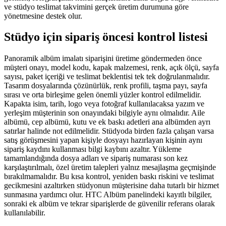
ve stüdyo teslimat takvimini gerçek üretim durumuna göre
yönetmesine destek olur.
Stüdyo için sipariş öncesi kontrol listesi
Panoramik albüm imalatı siparişini üretime göndermeden önce
müşteri onayı, model kodu, kapak malzemesi, renk, açık ölçü, sayfa
sayısı, paket içeriği ve teslimat beklentisi tek tek doğrulanmalıdır.
Tasarım dosyalarında çözünürlük, renk profili, taşma payı, sayfa
sırası ve orta birleşime gelen önemli yüzler kontrol edilmelidir.
Kapakta isim, tarih, logo veya fotoğraf kullanılacaksa yazım ve
yerleşim müşterinin son onayındaki bilgiyle aynı olmalıdır. Aile
albümü, cep albümü, kutu ve ek baskı adetleri ana albümden ayrı
satırlar halinde not edilmelidir. Stüdyoda birden fazla çalışan varsa
satış görüşmesini yapan kişiyle dosyayı hazırlayan kişinin aynı
sipariş kaydını kullanması bilgi kaybını azaltır. Yükleme
tamamlandığında dosya adları ve sipariş numarası son kez
karşılaştırılmalı, özel üretim talepleri yalnız mesajlaşma geçmişinde
bırakılmamalıdır. Bu kısa kontrol, yeniden baskı riskini ve teslimat
gecikmesini azaltırken stüdyonun müşterisine daha tutarlı bir hizmet
sunmasına yardımcı olur. HTC Albüm panelindeki kayıtlı bilgiler,
sonraki ek albüm ve tekrar siparişlerde de güvenilir referans olarak
kullanılabilir.