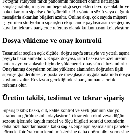
Fotoğraf stüdyosu farklı panoramik modelleri online katalogda
karşılaştırabilir, müşterinin beğendiği seçenekleri favoriye alabilir ve
paket kararını siparişe dönüştürebilir. Bu yöntem sözlü veya dağınık
mesajlarla aktarılan bilgileri azaltır. Online akış, çok sayıda müşteri
işi yürüten stüdyoların siparişleri ekip içinde paylaşmasını ve geçmiş
kayıtları tekrar siparişlerde referans olarak kullanmasını kolaylaştırır.
Dosya yükleme ve onay kontrolü
Tasarımlar seçilen açık ölçüde, doğru sayfa sırasıyla ve yeterli taşma
payıyla hazırlanmalıdır. Kapak dosyası, isim baskısı ve özel üretim
notları ayrı ve anlaşılır biçimde yüklenerek onay süreci hızlandırılır.
Onaylanmış dosyaların online yükleme alanından doğrudan ilgili
siparişe gönderilmesi, e-posta ve mesajlaşma uygulamalarında dosya
kaybını azaltır. Revizyon gerektiğinde sipariş numarası ortak
referans olur.
Üretim takibi, teslimat ve tekrar sipariş
Sipariş takibi; baskı, cilt, kalite kontrol ve sevk planının stüdyo
tarafından görülmesini kolaylaştırır. Tekrar eden okul veya düğün
sezonu işlerinde kayıtlı model ve ölçü bilgileri sonraki üretimlerin
daha hızlı hazırlanmasına katkı sağlar. Siparişin aşamalarını panelde
görmek, fotoğrafçının kendi müşterisine daha doğru bilgi vermesine