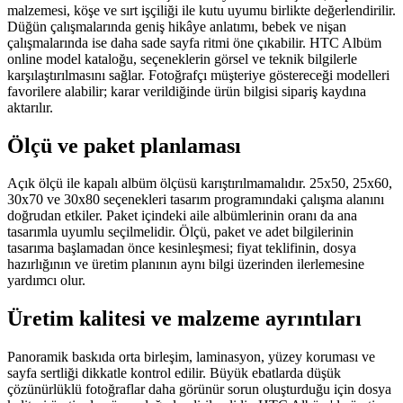
malzemesi, köşe ve sırt işçiliği ile kutu uyumu birlikte değerlendirilir.
Düğün çalışmalarında geniş hikâye anlatımı, bebek ve nişan
çalışmalarında ise daha sade sayfa ritmi öne çıkabilir. HTC Albüm
online model kataloğu, seçeneklerin görsel ve teknik bilgilerle
karşılaştırılmasını sağlar. Fotoğrafçı müşteriye göstereceği modelleri
favorilere alabilir; karar verildiğinde ürün bilgisi sipariş kaydına
aktarılır.
Ölçü ve paket planlaması
Açık ölçü ile kapalı albüm ölçüsü karıştırılmamalıdır. 25x50, 25x60,
30x70 ve 30x80 seçenekleri tasarım programındaki çalışma alanını
doğrudan etkiler. Paket içindeki aile albümlerinin oranı da ana
tasarımla uyumlu seçilmelidir. Ölçü, paket ve adet bilgilerinin
tasarıma başlamadan önce kesinleşmesi; fiyat teklifinin, dosya
hazırlığının ve üretim planının aynı bilgi üzerinden ilerlemesine
yardımcı olur.
Üretim kalitesi ve malzeme ayrıntıları
Panoramik baskıda orta birleşim, laminasyon, yüzey koruması ve
sayfa sertliği dikkatle kontrol edilir. Büyük ebatlarda düşük
çözünürlüklü fotoğraflar daha görünür sorun oluşturduğu için dosya